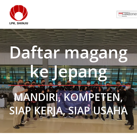
Skip
Menu
to
Indone
Close
main
Menu
content
Daftar magang
ke Jepang
MANDIRI, KOMPETEN,
SIAP KERJA, SIAP USAHA