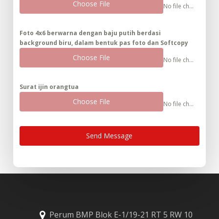
Choose File
No file chosen
​Foto 4x6 berwarna dengan baju putih berdasi
background biru, dalam bentuk pas foto dan Softcopy
Choose File
No file chosen
Surat ijin orangtua
Choose File
No file chosen
Send Message
Perum BMP Blok E-1/19-21 RT 5 RW 10